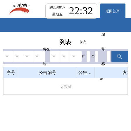
22:32
2026/08/07
返回首页
星期五
编
列表
发布
所在
号/
时
至
地：
标
间：
序号
公告编号
公告名称
发
题：
无数据