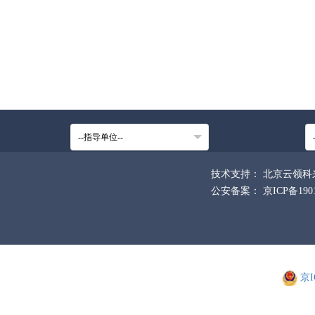
技术支持：
北京云领科
公安备案：
京ICP备190
京I